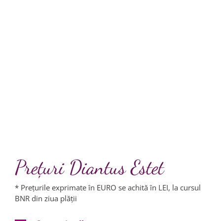
Corporală din
Constanța
by Dr. Bogdan
Caraban
Prețuri Diantus Estet
* Prețurile exprimate în EURO se achită în LEI, la cursul
BNR din ziua plății