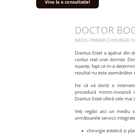
Vino la o consultație!
DOCTOR BO
MEDIC PRIMAR CHIRURGIE PL
Diantus Estet a apărut din d
contur real unei dorințe. Do
nuanțe, fapt ce m-a determina
rezultat nu este asemănător c
Fie că vă doriți o interve
procedură minim-invazivă d
Diantus Estet oferă cele mai s
Veți regăsi aici un mediu sp
următoarele servicii integrate
chirurgie estetică și pla