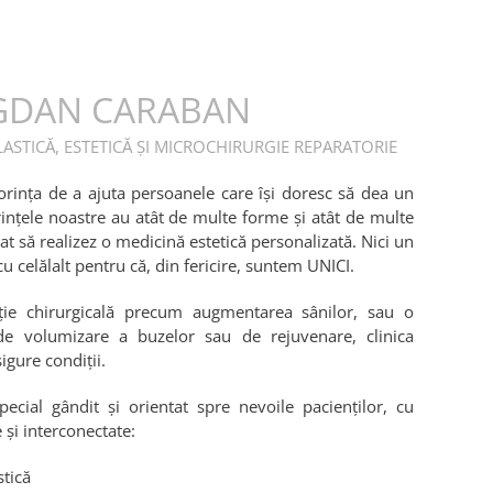
GDAN CARABAN
ASTICĂ, ESTETICĂ ȘI MICROCHIRURGIE REPARATORIE
orința de a ajuta persoanele care își doresc să dea un
rințele noastre au atât de multe forme și atât de multe
t să realizez o medicină estetică personalizată. Nici un
u celălalt pentru că, din fericire, suntem UNICI.
nție chirurgicală precum augmentarea sânilor, sau o
e volumizare a buzelor sau de rejuvenare, clinica
igure condiții.
ecial gândit și orientat spre nevoile pacienților, cu
 și interconectate:
stică