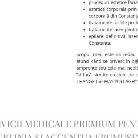
proceduri estetice facia
estetică corporală pri
corporală din Constanț
tratamente faciale prof
tratamente laser pentru
epilare definitivă la
Constanța.
Scopul meu este să redau a
atunci când se privesc în og
amprente sau cele mai neplă
își facă simțite efectele pe
CHANGE the WAY YOU AGE!”
RVICII MEDICALE PREMIUM PEN
UBLINIA ȘI ACCENTUA FRUMUS