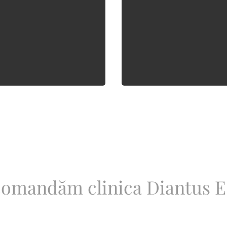
important, în condiţii de si
Mai multe detalii
Mai multe detalii
omandăm clinica Diantus E