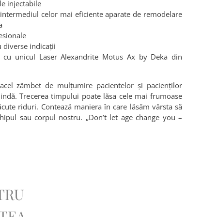
le injectabile
n intermediul celor mai eficiente aparate de remodelare
a
esionale
 diverse indicații
ser cu unicul Laser Alexandrite Motus Ax by Deka din
cel zâmbet de mulțumire pacientelor și pacienților
lindă. Trecerea timpului poate lăsa cele mai frumoase
cute riduri. Contează maniera în care lăsăm vârsta să
 chipul sau corpul nostru. „Don’t let age change you –
TRU
EȚEA