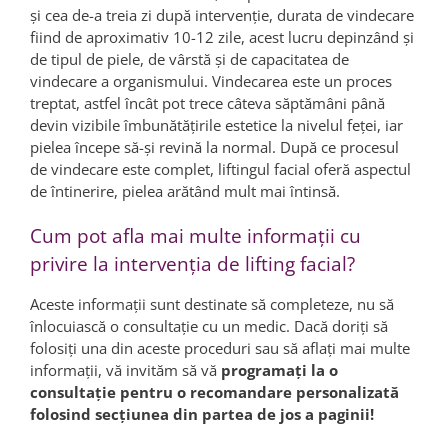
şi cea de-a treia zi după intervenţie, durata de vindecare
fiind de aproximativ 10-12 zile, acest lucru depinzând şi
de tipul de piele, de vârstă şi de capacitatea de
vindecare a organismului. Vindecarea este un proces
treptat, astfel încât pot trece câteva săptămâni până
devin vizibile îmbunătăţirile estetice la nivelul feţei, iar
pielea începe să-şi revină la normal. După ce procesul
de vindecare este complet, liftingul facial oferă aspectul
de întinerire, pielea arătând mult mai întinsă.
Cum pot afla mai multe informaţii cu
privire la intervenţia de lifting facial?
Aceste informaţii sunt destinate să completeze, nu să
înlocuiască o consultație cu un medic. Dacă doriţi să
folosiţi una din aceste proceduri sau să aflaţi mai multe
informaţii, vă invităm să vă
programaţi la o
consultaţie pentru o recomandare personalizată
folosind secțiunea din partea de jos a paginii!