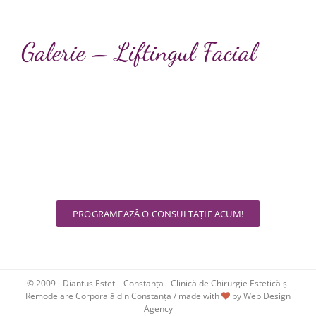
Galerie – Liftingul Facial
Dorești mai multe informații
despre serviciile noastre?
Îți stăm la dispoziție !
PROGRAMEAZĂ O CONSULTAȚIE ACUM!
© 2009 -
Diantus Estet – Constanța - Clinică de Chirurgie Estetică și
Remodelare Corporală din Constanța / made with
by
Web Design
Agency