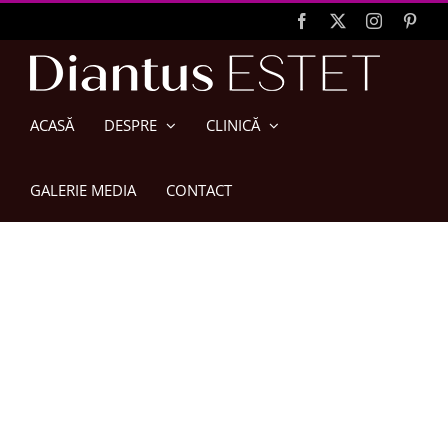
Skip
Facebook
X
Instagram
Pinte
to
content
ACASĂ
DESPRE
CLINICĂ
GALERIE MEDIA
CONTACT
Liftingul
Facial