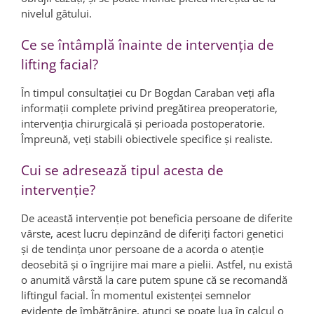
nivelul gâtului.
Ce se întâmplă înainte de intervenţia de
lifting facial?
În timpul consultaţiei cu Dr Bogdan Caraban veți afla
informaţii complete privind pregătirea preoperatorie,
intervenţia chirurgicală şi perioada postoperatorie.
Împreună, veţi stabili obiectivele specifice şi realiste.
Cui se adresează tipul acesta de
intervenţie?
De această intervenţie pot beneficia persoane de diferite
vârste, acest lucru depinzând de diferiţi factori genetici
şi de tendinţa unor persoane de a acorda o atenţie
deosebită şi o îngrijire mai mare a pielii. Astfel, nu există
o anumită vârstă la care putem spune că se recomandă
liftingul facial. În momentul existenţei semnelor
evidente de îmbătrânire, atunci se poate lua în calcul o