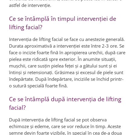
astfel de intervenţie.
Ce se întâmplă în timpul intervenţiei de
lifting facial?
Intervenţia de lifting facial se face cu anestezie generală.
Durata aproximativă a intervenţiei este între 2-3 ore. Se
face o incizie foarte fină în apropierea urechii, după care
pielea este ridicată spre exterior. În anumite situaţii,
muşchii, care susţin pielea feţei şi a gâtului sunt şi ei
întinşi şi retensionaţi. Grăsimea şi excesul de piele sunt
îndepărtate. După îndepărtare, inciziile se închid printr-
o sutură specială foarte fină.
Ce se întâmplă după intervenţia de lifting
facial?
După intervenţia de lifting facial se pot observa
echimoze şi edeme, care se vor reduce în timp. Aceste
semne devin foarte vizibile, în special în cea de-a doua