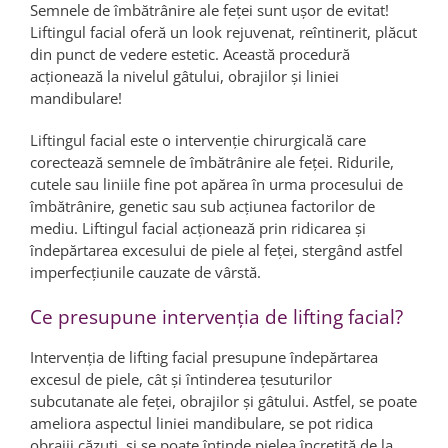
Semnele de îmbătrânire ale feței sunt ușor de evitat!
Liftingul facial oferă un look rejuvenat, reîntinerit, plăcut
din punct de vedere estetic. Această procedură
acționează la nivelul gâtului, obrajilor și liniei
mandibulare!
Liftingul facial este o intervenţie chirurgicală care
corectează semnele de îmbătrânire ale feţei. Ridurile,
cutele sau liniile fine pot apărea în urma procesului de
îmbătrânire, genetic sau sub acţiunea factorilor de
mediu. Liftingul facial acţionează prin ridicarea şi
îndepărtarea excesului de piele al feţei, stergând astfel
imperfecţiunile cauzate de vârstă.
Ce presupune intervenţia de lifting facial?
Intervenţia de lifting facial presupune îndepărtarea
excesul de piele, cât şi întinderea ţesuturilor
subcutanate ale feţei, obrajilor şi gâtului. Astfel, se poate
ameliora aspectul liniei mandibulare, se pot ridica
obrajii căzuţi, şi se poate întinde pielea încreţită de la