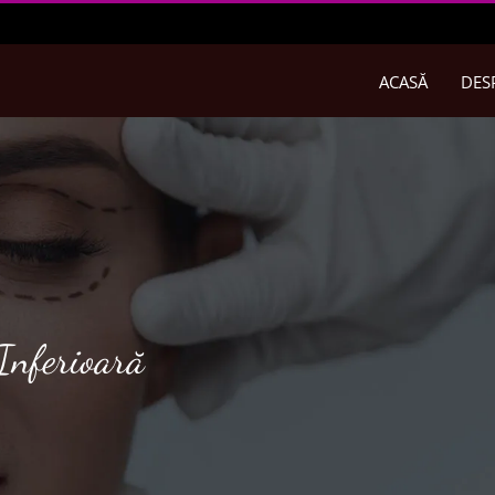
ACASĂ
DES
 Inferioară