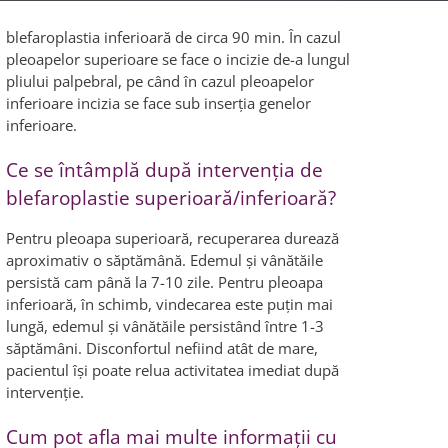
blefaroplastia inferioară de circa 90 min. În cazul
pleoapelor superioare se face o incizie de-a lungul
pliului palpebral, pe când în cazul pleoapelor
inferioare incizia se face sub inserţia genelor
inferioare.
Ce se întâmplă după intervenţia de
blefaroplastie superioară/inferioară?
Pentru pleoapa superioară, recuperarea durează
aproximativ o săptămână. Edemul şi vânătăile
persistă cam până la 7-10 zile. Pentru pleoapa
inferioară, în schimb, vindecarea este puţin mai
lungă, edemul şi vânătăile persistând între 1-3
săptămâni. Disconfortul nefiind atât de mare,
pacientul îşi poate relua activitatea imediat după
intervenţie.
Cum pot afla mai multe informaţii cu