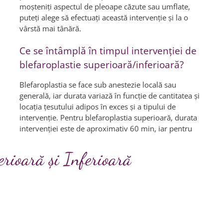
moşteniţi aspectul de pleoape căzute sau umflate,
puteţi alege să efectuaţi această intervenţie şi la o
vârstă mai tânără.
Ce se întâmplă în timpul intervenţiei de
blefaroplastie superioară/inferioară?
Blefaroplastia se face sub anestezie locală sau
generală, iar durata variază în funcţie de cantitatea şi
locaţia ţesutului adipos în exces şi a tipului de
intervenţie. Pentru blefaroplastia superioară, durata
intervenţiei este de aproximativ 60 min, iar pentru
erioară şi Inferioară