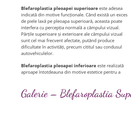
Blefaroplastia pleoapei superioare
este adesea
indicată din motive funcţionale. Când există un exces
de piele laxă pe pleoapa superioară, aceasta poate
interfera cu percepţia normală a câmpului vizual.
Părţile superioare şi exterioare ale câmpului vizual
sunt cel mai frecvent afectate, putând produce
dificultate în activităţi, precum cititul sau condusul
autovehiculelor.
Blefaroplastia pleoapei inferioare
este realizată
aproape întotdeauna din motive estetice pentru a
Galerie – Blefaroplastia Sup