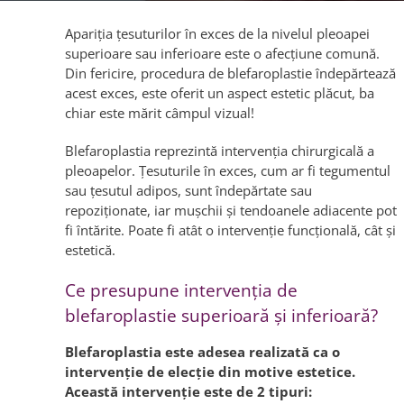
Apariția țesuturilor în exces de la nivelul pleoapei
superioare sau inferioare este o afecțiune comună.
Din fericire, procedura de blefaroplastie îndepărtează
acest exces, este oferit un aspect estetic plăcut, ba
chiar este mărit câmpul vizual!
Blefaroplastia reprezintă intervenţia chirurgicală a
pleoapelor. Ţesuturile în exces, cum ar fi tegumentul
sau ţesutul adipos, sunt îndepărtate sau
repoziţionate, iar muşchii şi tendoanele adiacente pot
fi întărite. Poate fi atât o intervenţie funcţională, cât şi
estetică.
Ce presupune intervenţia de
blefaroplastie superioară şi inferioară?
Blefaroplastia este adesea realizată ca o
intervenţie de elecţie din motive estetice.
Această intervenţie este de 2 tipuri: