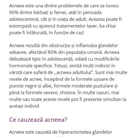
Acneea este una dintre problemele de care se lovesc
90% dintre bărbați și femei, atât în perioada
adolescentină, cât și în viața de adult. Aceasta poate fi
estompată cu ajutorul tratamentelor laser, ba chiar
poate fi înlăturată, în funcție de caz!
Acneea rezultă din obstrucția și inflamația glandelor
sebacee, afectând 80% din populația umană. Acneea
debutează tipic în adolescență, odată cu modificările
hormonale specifice. Totuși, există mulți indivizi în
vârstă care suferă de ,,acneea adultului”. Sunt mai multe
nivele de acnee, începând de la formele ușoare de
puncte negre și albe, formele moderate pustulare și
până la formele severe, chistice. În multe cazuri, mai
multe sau toate aceste nivele pot fi prezente simultan la
același individ.
Ce cauzează acneea?
Acneea este cauzată de hiperactivitatea glandelor