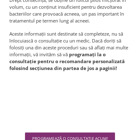
Drept consecință, se obține un folicul pilos micșorat în
volum, cu un conținut insuficient pentru dezvoltarea
bacteriilor care provoacă acneea, un pas important în
tratamentul pe termen lung al acneei.
Aceste informaţii sunt destinate să completeze, nu să
înlocuiască o consultație cu un medic. Dacă doriţi să
folosiţi una din aceste proceduri sau să aflaţi mai multe
informaţii, vă invităm să vă
programaţi la o
consultaţie pentru o recomandare personalizată
folosind secțiunea din partea de jos a paginii!
Dorești mai multe informații
despre serviciile noastre?
Îți stăm la dispoziție !
PROGRAMEAZĂ O CONSULTAȚIE ACUM!