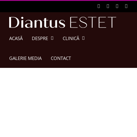
Skip
Facebook
X
Instagra
Pinte
to
content
ACASĂ
DESPRE
CLINICĂ
GALERIE MEDIA
CONTACT
Tratament
Laser Acnee