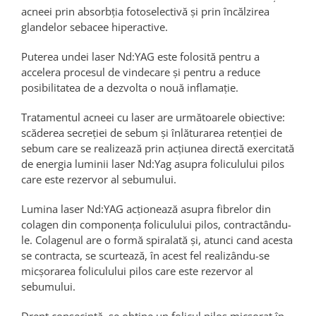
acneei prin absorbția fotoselectivă și prin încălzirea
glandelor sebacee hiperactive.
Puterea undei laser Nd:YAG este folosită pentru a
accelera procesul de vindecare și pentru a reduce
posibilitatea de a dezvolta o nouă inflamație.
Tratamentul acneei cu laser are următoarele obiective:
scăderea secreției de sebum și înlăturarea retenției de
sebum care se realizează prin acțiunea directă exercitată
de energia luminii laser Nd:Yag asupra foliculului pilos
care este rezervor al sebumului.
Lumina laser Nd:YAG acționează asupra fibrelor din
colagen din componența foliculului pilos, contractându-
le. Colagenul are o formă spiralată şi, atunci cand acesta
se contracta, se scurtează, în acest fel realizându-se
micșorarea foliculului pilos care este rezervor al
sebumului.