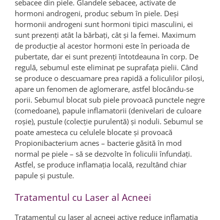
sebacee din piele. Glandele sebacee, activate de
hormoni androgeni, produc sebum în piele. Deși
hormonii androgeni sunt hormoni tipici masculini, ei
sunt prezenți atât la bărbați, cât și la femei. Maximum
de producție al acestor hormoni este în perioada de
pubertate, dar ei sunt prezenți întotdeauna în corp. De
regulă, sebumul este eliminat pe suprafața pielii. Când
se produce o descuamare prea rapidă a foliculilor piloși,
apare un fenomen de aglomerare, astfel blocându-se
porii. Sebumul blocat sub piele provoacă punctele negre
(comedoane), papule inflamatorii (denivelari de culoare
roșie), pustule (colecție purulentă) și noduli. Sebumul se
poate amesteca cu celulele blocate și provoacă
Propionibacterium acnes – bacterie găsită în mod
normal pe piele – să se dezvolte în foliculii înfundați.
Astfel, se produce inflamația locală, rezultând chiar
papule și pustule.
Tratamentul cu Laser al Acneei
Tratamentul cu laser al acneei active reduce inflamația