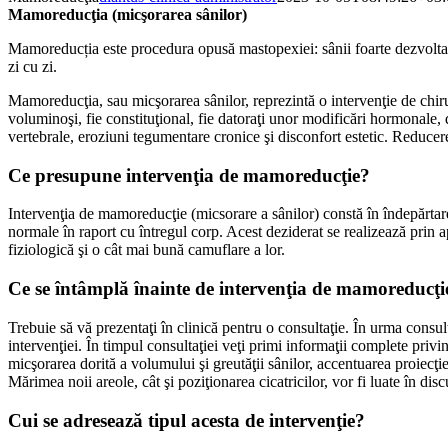
Mamoreducţia (micşorarea sânilor)
Mamoreducția este procedura opusă mastopexiei: sânii foarte dezvoltați 
zi cu zi.
Mamoreducţia, sau micşorarea sânilor, reprezintă o intervenţie de chiru
voluminoşi, fie constituţional, fie datoraţi unor modificări hormonale,
vertebrale, eroziuni tegumentare cronice şi disconfort estetic. Reducere
Ce presupune intervenţia de mamoreducţie?
Intervenţia de mamoreducţie (micsorare a sânilor) constă în îndepărtare
normale în raport cu întregul corp. Acest deziderat se realizează prin apl
fiziologică şi o cât mai bună camuflare a lor.
Ce se întâmplă înainte de intervenţia de mamoreducţi
Trebuie să vă prezentaţi în clinică pentru o consultaţie. În urma cons
intervenţiei. În timpul consultaţiei veţi primi informaţii complete priv
micşorarea dorită a volumului şi greutăţii sânilor, accentuarea proiecţiei
Mărimea noii areole, cât şi poziţionarea cicatricilor, vor fi luate în disc
Cui se adresează tipul acesta de intervenţie?