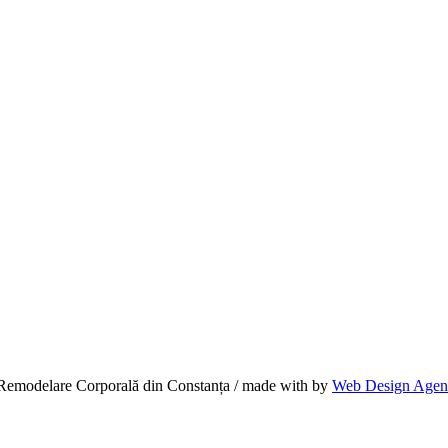
și Remodelare Corporală din Constanța / made with
by
Web Design Agen