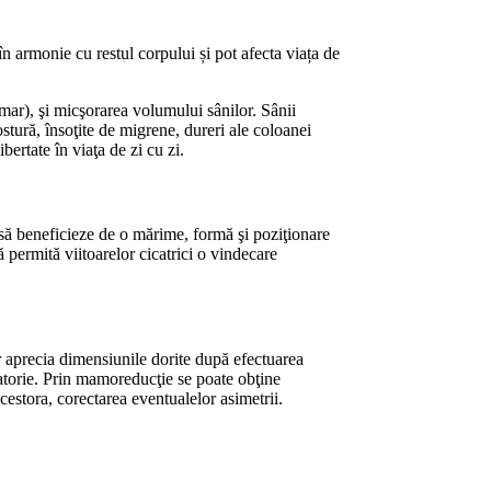
n armonie cu restul corpului și pot afecta viața de
amar), şi micşorarea volumului sânilor. Sânii
stură, însoţite de migrene, dureri ale coloanei
ertate în viaţa de zi cu zi.
 să beneficieze de o mărime, formă şi poziţionare
ă permită viitoarelor cicatrici o vindecare
r aprecia dimensiunile dorite după efectuarea
eratorie. Prin mamoreducţie se poate obţine
acestora, corectarea eventualelor asimetrii.