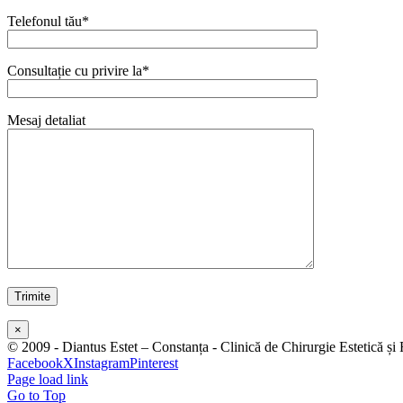
Telefonul tău*
Consultație cu privire la*
Mesaj detaliat
×
© 2009 -
Diantus Estet – Constanța - Clinică de Chirurgie Estetică 
Facebook
X
Instagram
Pinterest
Page load link
Go to Top