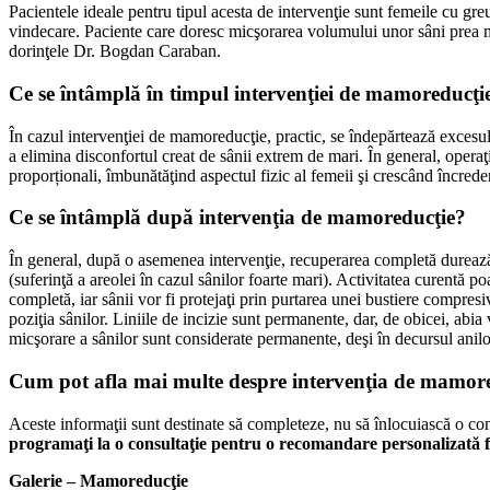
Pacientele ideale pentru tipul acesta de intervenţie sunt femeile cu greu
vindecare. Paciente care doresc micşorarea volumului unor sâni prea ma
dorinţele Dr. Bogdan Caraban.
Ce se întâmplă în timpul intervenţiei de mamoreducţi
În cazul intervenţiei de mamoreducţie, practic, se îndepărtează excesul
a elimina disconfortul creat de sânii extrem de mari. În general, operaţ
proporționali, îmbunătăţind aspectul fizic al femeii şi crescând încrede
Ce se întâmplă după intervenţia de mamoreducţie?
În general, după o asemenea intervenţie, recuperarea completă durează
(suferinţă a areolei în cazul sânilor foarte mari). Activitatea curentă po
completă, iar sânii vor fi protejaţi prin purtarea unei bustiere compresi
poziţia sânilor. Liniile de incizie sunt permanente, dar, de obicei, abia 
micşorare a sânilor sunt considerate permanente, deşi în decursul anilor
Cum pot afla mai multe despre intervenţia de mamor
Aceste informaţii sunt destinate să completeze, nu să înlocuiască o cons
programaţi la o consultaţie pentru o recomandare personalizată fo
Galerie – Mamoreducţie