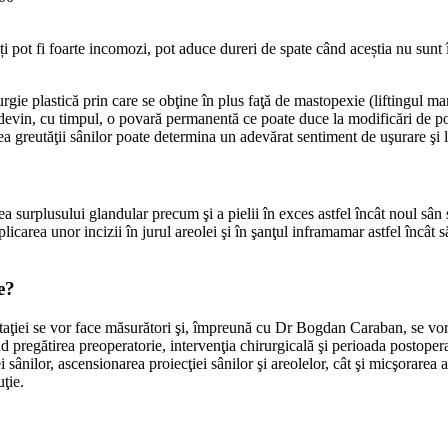
pot fi foarte incomozi, pot aduce dureri de spate când aceștia nu sunt î
rgie plastică prin care se obţine în plus faţă de mastopexie (liftingul m
 devin, cu timpul, o povară permanentă ce poate duce la modificări de po
a greutăţii sânilor poate determina un adevărat sentiment de uşurare şi lib
a surplusului glandular precum şi a pielii în exces astfel încât noul sân
icarea unor incizii în jurul areolei şi în şanţul inframamar astfel încât s
e?
ultaţiei se vor face măsurători şi, împreună cu Dr Bogdan Caraban, se vo
ind pregătirea preoperatorie, intervenţia chirurgicală şi perioada postop
 sânilor, ascensionarea proiecţiei sânilor şi areolelor, cât şi micşorarea 
uţie.