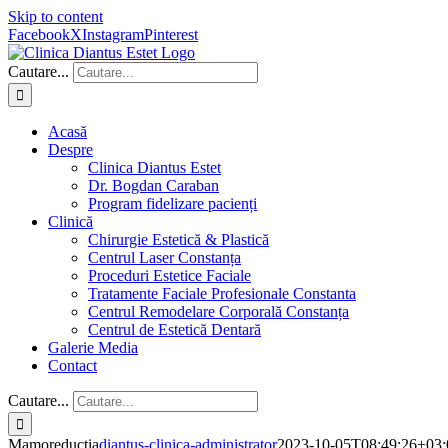
Skip to content
Facebook
X
Instagram
Pinterest
Cautare...
Acasă
Despre
Clinica Diantus Estet
Dr. Bogdan Caraban
Program fidelizare pacienți
Clinică
Chirurgie Estetică & Plastică
Centrul Laser Constanța
Proceduri Estetice Faciale
Tratamente Faciale Profesionale Constanta
Centrul Remodelare Corporală Constanța
Centrul de Estetică Dentară
Galerie Media
Contact
Cautare...
Mamoreducţia
diantus-clinica-administrator
2023-10-05T08:49:26+03: