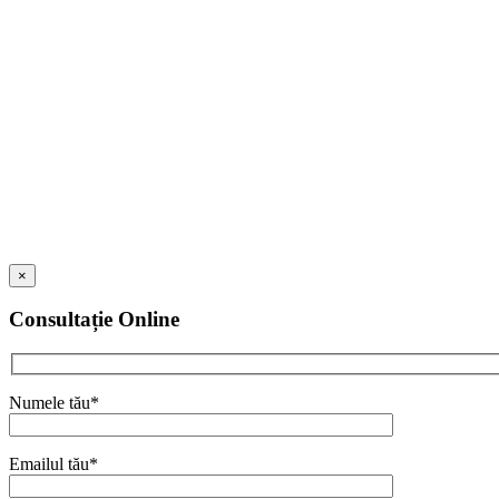
Dorești mai m
×
Consultație Online
Numele tău*
Emailul tău*