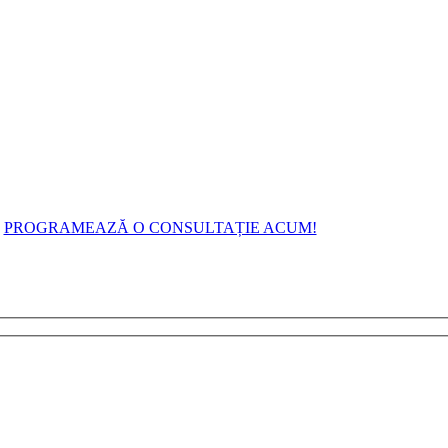
ulte informații despre serviciile noastr
Îți stăm la dispoziție !
PROGRAMEAZĂ O CONSULTAȚIE ACUM!