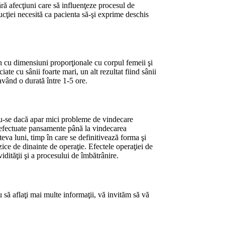
ără afecţiuni care să influenţeze procesul de
cţiei necesită ca pacienta să-şi exprime deschis
ân cu dimensiuni proporţionale cu corpul femeii şi
te cu sânii foarte mari, un alt rezultat fiind sânii
având o durată între 1-5 ore.
du-se dacă apar mici probleme de vindecare
 fi efectuate pansamente până la vindecarea
teva luni, timp în care se definitivează forma şi
izice de dinainte de operaţie. Efectele operaţiei de
idităţii şi a procesului de îmbătrânire.
 să aflaţi mai multe informaţii, vă invităm să vă