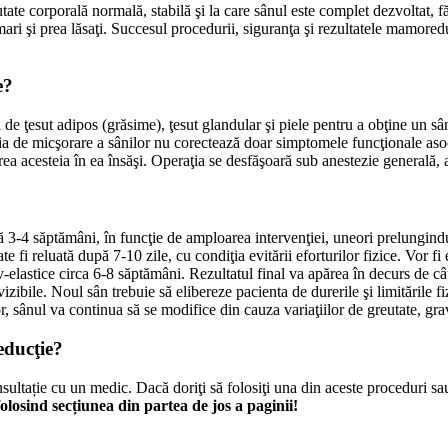
tate corporală normală, stabilă şi la care sânul este complet dezvoltat, f
ri şi prea lăsaţi. Succesul procedurii, siguranţa şi rezultatele mamoredu
e?
 de ţesut adipos (grăsime), ţesut glandular şi piele pentru a obţine un s
ia de micşorare a sânilor nu corectează doar simptomele funcţionale asocia
rea acesteia în ea însăşi. Operaţia se desfăşoară sub anestezie generală, 
 3-4 săptămâni, în funcţie de amploarea intervenţiei, uneori prelungin
ate fi reluată după 7-10 zile, cu condiţia evitării eforturilor fizice. Vor
v-elastice circa 6-8 săptămâni. Rezultatul final va apărea în decurs de câ
vizibile. Noul sân trebuie să elibereze pacienta de durerile şi limitările f
, sânul va continua să se modifice din cauza variaţiilor de greutate, grav
educţie?
ultație cu un medic. Dacă doriţi să folosiţi una din aceste proceduri sau
losind secțiunea din partea de jos a paginii!